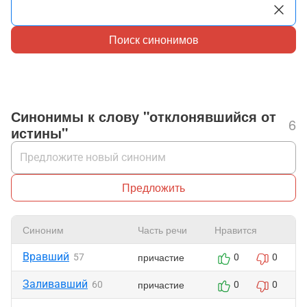
Поиск синонимов
Синонимы к слову "отклонявшийся от
6
истины"
Предложить
Синоним
Часть речи
Нравится
Вравший
причастие
57
0
0
Заливавший
причастие
60
0
0