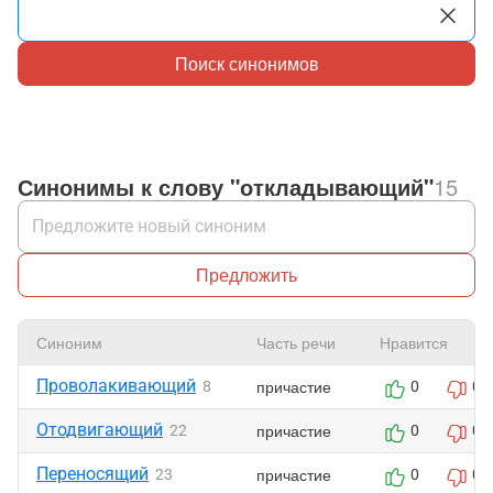
Поиск синонимов
Синонимы к слову "откладывающий"
15
Предложить
Синоним
Часть речи
Нравится
Проволакивающий
причастие
8
0
0
Отодвигающий
причастие
22
0
0
Переносящий
причастие
23
0
0