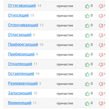
Оттягивающий
причастие
14
0
0
Относящий
причастие
15
0
0
Отсрочивающий
причастие
12
0
0
Отлагающий
причастие
3
0
0
Приберегающий
причастие
10
0
0
Прибирающий
причастие
9
0
0
Отдаляющий
причастие
11
0
0
Оставляющий
причастие
19
0
0
Резервирующий
причастие
5
0
0
Запасающий
причастие
10
0
0
Временящий
причастие
11
0
0