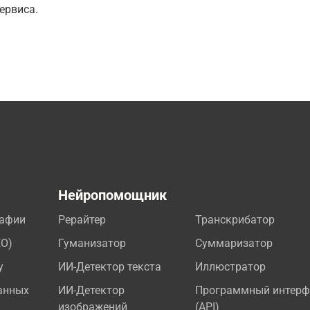
ервиса.
а
Нейропомощник
рафии
Рерайтер
Транскрибатор
EO)
Гуманизатор
Суммаризатор
у
ИИ-Детектор текста
Иллюстратор
анных
ИИ-Детектор
Программный интерф
изображений
(API)