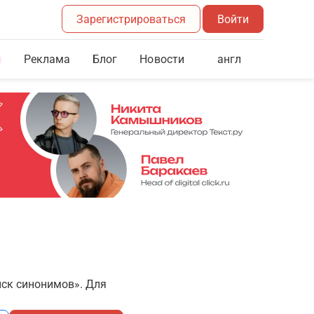
Зарегистрироваться
Войти
Реклама
Блог
англ
Новости
иск синонимов». Для