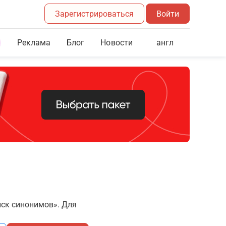
Зарегистрироваться
Войти
Реклама
Блог
англ
Новости
иск синонимов». Для