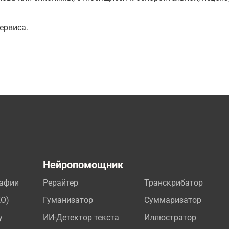
ервиса.
а
Нейропомощник
рафии
Рерайтер
Транскрибатор
EO)
Гуманизатор
Суммаризатор
у
ИИ-Детектор текста
Иллюстратор