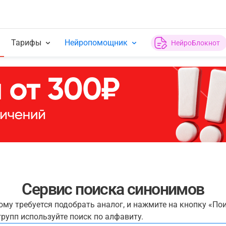
Тарифы
Нейропомощник
НейроБлокнот
Сервис поиска синонимов
рому требуется подобрать аналог, и нажмите на кнопку «По
рупп используйте поиск по алфавиту.