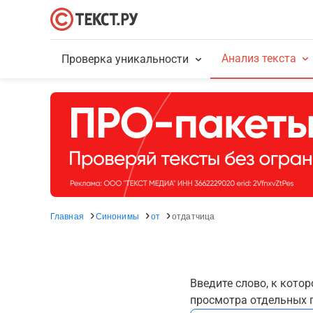
Анализ текста
Проверка уникальности
Главная
Синонимы
от
отдатчица
Введите слово, к кото
просмотра отдельных г