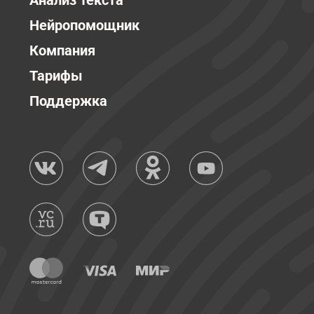
Анализ текста
Нейропомощник
Компания
Тарифы
Поддержка