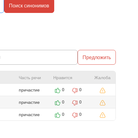
Поиск синонимов
Предложить
Часть речи
Нравится
Жалоба
причастие
0
0
причастие
0
0
причастие
0
0