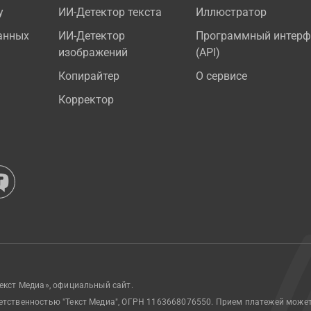
у
ИИ-Детектор текста
Иллюстратор
анных
ИИ-Детектор
Программный интерф
изображений
(API)
Копирайтер
О сервисе
Корректор
екст Медиа», официальный сайт.
етственностью "Текст Медиа", ОГРН 1163668076550. Прием платежей може