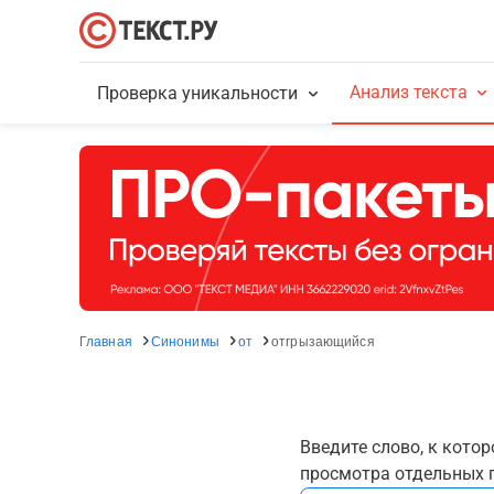
Анализ текста
Проверка уникальности
Главная
Синонимы
от
отгрызающийся
Введите слово, к кото
просмотра отдельных г