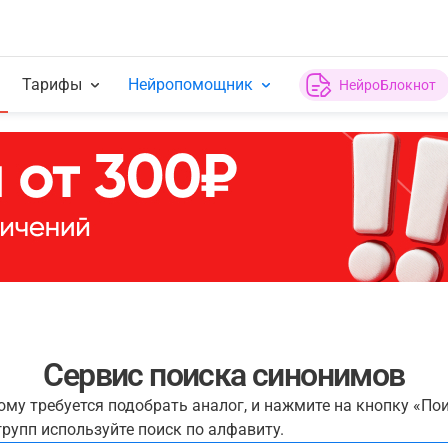
Тарифы
Нейропомощник
НейроБлокнот
Сервис поиска синонимов
рому требуется подобрать аналог, и нажмите на кнопку «По
рупп используйте поиск по алфавиту.