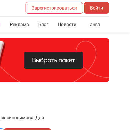
Зарегистрироваться
Войти
Реклама
Блог
англ
Новости
иск синонимов». Для