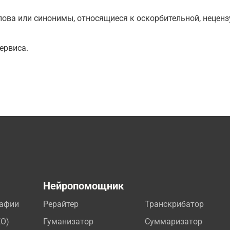
ова или синонимы, относящиеся к оскорбительной, нецензу
ервиса.
а
Нейропомощник
рафии
Рерайтер
Транскрибатор
EO)
Гуманизатор
Суммаризатор