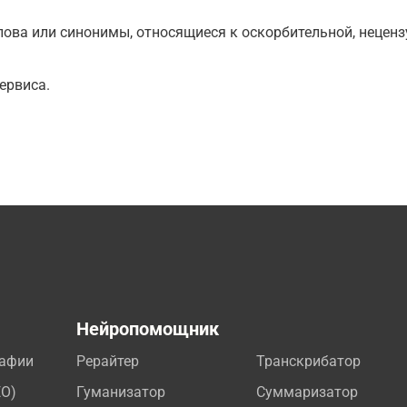
ова или синонимы, относящиеся к оскорбительной, нецензу
ервиса.
а
Нейропомощник
рафии
Рерайтер
Транскрибатор
EO)
Гуманизатор
Суммаризатор