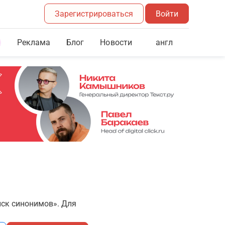
Зарегистрироваться
Войти
Реклама
Блог
англ
Новости
иск синонимов». Для