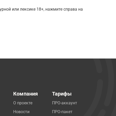
рной или лексике 18+, нажмите справа на
Компания
Тарифы
О проекте
ПРО-аккаунт
Новости
ПРО-пакет