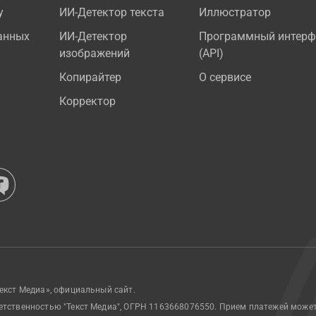
у
ИИ-Детектор текста
Иллюстратор
анных
ИИ-Детектор
Программный интерф
изображений
(API)
Копирайтер
О сервисе
Корректор
екст Медиа», официальный сайт.
етственностью "Текст Медиа", ОГРН 1163668076550. Прием платежей може