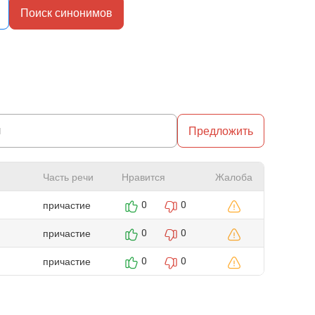
Поиск синонимов
Предложить
Часть речи
Нравится
Жалоба
причастие
0
0
причастие
0
0
причастие
0
0