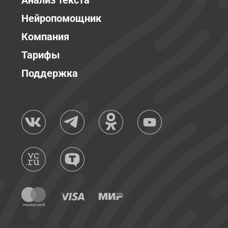
Анализ текста
Нейропомощник
Компания
Тарифы
Поддержка