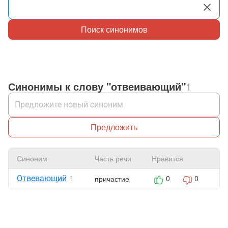
Поиск синонимов
Синонимы к слову "отвеивающий"
1
Предложить
Синоним
Часть речи
Нравится
Ж
Отвевающий
причастие
1
0
0