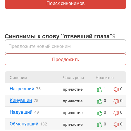
Поиск синонимов
Синонимы к слову "отвевший глаза"
9
Предложить
Синоним
Часть речи
Нравится
Нагревший
причастие
75
1
0
Кинувший
причастие
75
0
0
Надувший
причастие
49
0
0
Обманувший
причастие
132
0
0