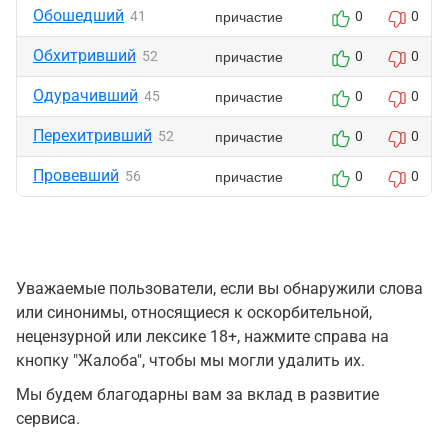
Обошедший
причастие
41
0
0
Обхитривший
причастие
52
0
0
Одурачивший
причастие
45
0
0
Перехитривший
причастие
52
0
0
Провевший
причастие
56
0
0
Уважаемые пользователи, если вы обнаружили слова
или синонимы, относящиеся к оскорбительной,
нецензурной или лексике 18+, нажмите справа на
кнопку "Жалоба", чтобы мы могли удалить их.
Мы будем благодарны вам за вклад в развитие
сервиса.