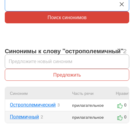
Поиск синонимов
Синонимы к слову "острополемичный"
2
Предложить
Синоним
Часть речи
Нравитс
Острополемический
прилагательное
3
0
Полемичный
прилагательное
2
0