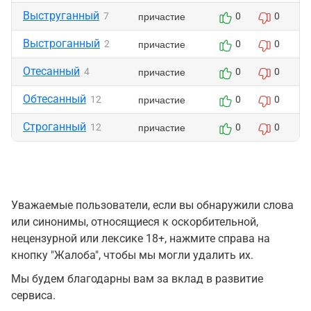
Выструганный
причастие
7
0
0
Выстроганный
причастие
2
0
0
Отесанный
причастие
4
0
0
Обтесанный
причастие
12
0
0
Строганный
причастие
12
0
0
Уважаемые пользователи, если вы обнаружили слова
или синонимы, относящиеся к оскорбительной,
нецензурной или лексике 18+, нажмите справа на
кнопку "Жалоба", чтобы мы могли удалить их.
Мы будем благодарны вам за вклад в развитие
сервиса.