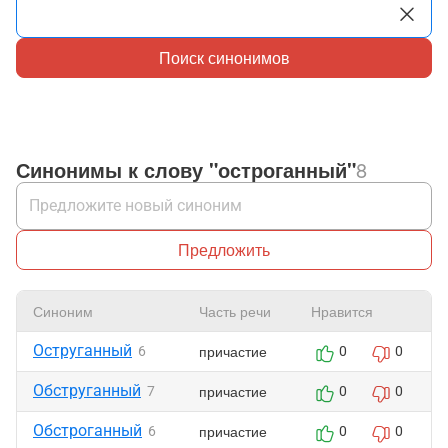
Поиск синонимов
Синонимы к слову "остроганный"
8
Предложить
Синоним
Часть речи
Нравится
Оструганный
причастие
6
0
0
Обструганный
причастие
7
0
0
Обстроганный
причастие
6
0
0