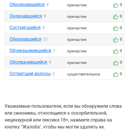
Обкорнавшийся
причастие
9
0
Окорнавшийся
причастие
8
0
Состригшийся
причастие
5
0
Обрезавшийся
причастие
21
0
Обчекрыжившийся
причастие
7
0
Оболванившийся
причастие
9
0
Остригший волосы
существительное
2
0
Уважаемые пользователи, если вы обнаружили слова
или синонимы, относящиеся к оскорбительной,
нецензурной или лексике 18+, нажмите справа на
кнопку "Жалоба", чтобы мы могли удалить их.