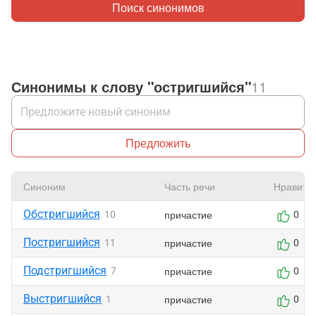
Поиск синонимов
Синонимы к слову "остригшийся"
11
Предложить
Синоним
Часть речи
Нравитс
Обстригшийся
причастие
10
0
Постригшийся
причастие
11
0
Подстригшийся
причастие
7
0
Выстригшийся
причастие
1
0