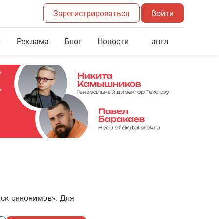
Зарегистрироваться
Войти
Реклама
Блог
англ
Новости
иск синонимов». Для