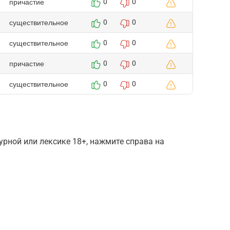
причастие
0
0
существительное
0
0
существительное
0
0
причастие
0
0
существительное
0
0
рной или лексике 18+, нажмите справа на