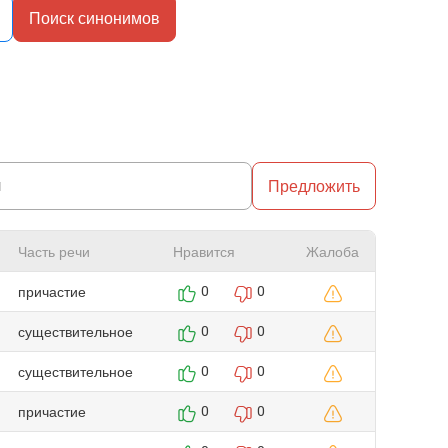
Поиск синонимов
Предложить
Часть речи
Нравится
Жалоба
причастие
0
0
существительное
0
0
существительное
0
0
причастие
0
0