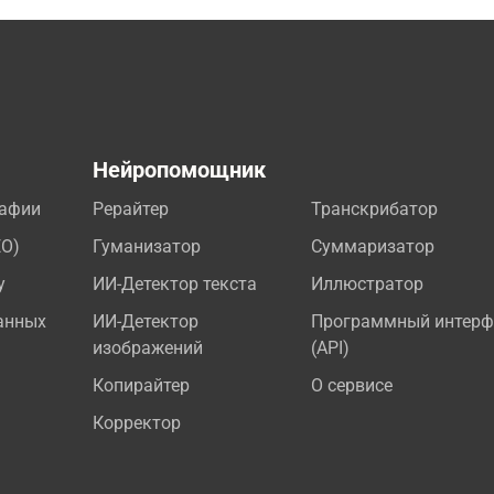
а
Нейропомощник
рафии
Рерайтер
Транскрибатор
EO)
Гуманизатор
Суммаризатор
у
ИИ-Детектор текста
Иллюстратор
анных
ИИ-Детектор
Программный интерф
изображений
(API)
Копирайтер
О сервисе
Корректор