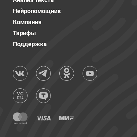
Анализ текста
Нейропомощник
Компания
Тарифы
Поддержка