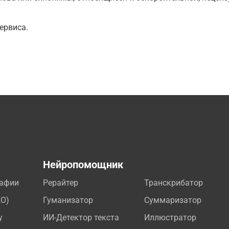
ервиса.
а
Нейропомощник
рафии
Рерайтер
Транскрибатор
EO)
Гуманизатор
Суммаризатор
у
ИИ-Детектор текста
Иллюстратор