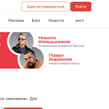
Зарегистрироваться
Войти
Реклама
Блог
англ
Новости
иск синонимов». Для