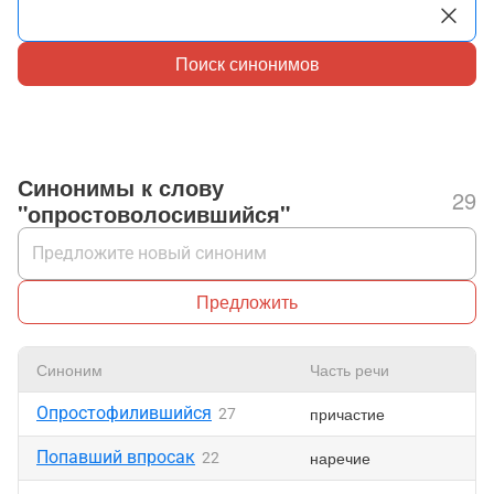
Поиск синонимов
Синонимы к слову
29
"опростоволосившийся"
Предложить
Синоним
Часть речи
Опростофилившийся
причастие
27
Попавший впросак
наречие
22