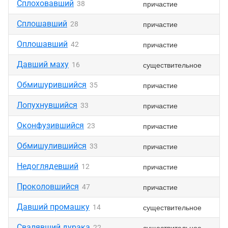
Сплоховавший
причастие
38
Сплошавший
причастие
28
Оплошавший
причастие
42
Давший маху
существительное
16
Обмишурившийся
причастие
35
Лопухнувшийся
причастие
33
Оконфузившийся
причастие
23
Обмишулившийся
причастие
33
Недоглядевший
причастие
12
Проколовшийся
причастие
47
Давший промашку
существительное
14
Свалявший дурака
существительное
22