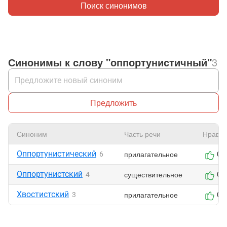
Поиск синонимов
Синонимы к слову "оппортунистичный"
3
Предложить
Синоним
Часть речи
Нравит
Оппортунистический
прилагательное
6
0
Оппортунистский
существительное
4
0
Хвостистский
прилагательное
3
0