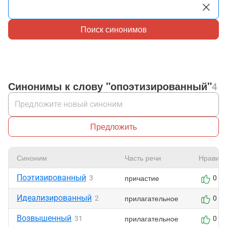
Поиск синонимов
Синонимы к слову "опоэтизированный"
4
Предложить
Синоним
Часть речи
Нравитс
Поэтизированный
причастие
3
0
Идеализированный
прилагательное
2
0
Возвышенный
прилагательное
31
0