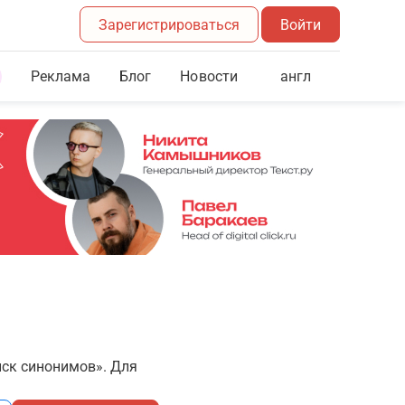
Зарегистрироваться
Войти
Реклама
Блог
англ
Новости
иск синонимов». Для