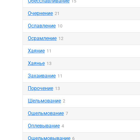
Обесславливание
15
Очернение
21
Ославление
10
Осрамление
12
Хаяние
11
Хаянье
13
Захаивание
11
Порочение
13
Шельмование
2
Ошельмование
7
Оплевывание
4
Ошельмовывание
6