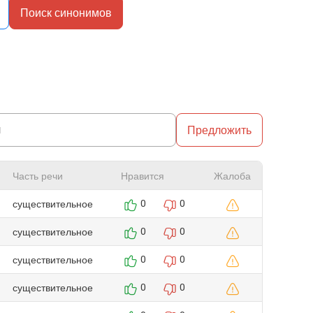
Поиск синонимов
Предложить
Часть речи
Нравится
Жалоба
существительное
0
0
существительное
0
0
существительное
0
0
существительное
0
0