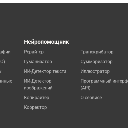
а
Нейропомощник
рафии
Рерайтер
Транскрибатор
EO)
Гуманизатор
Суммаризатор
у
ИИ-Детектор текста
Иллюстратор
анных
ИИ-Детектор
Программный интерф
изображений
(API)
Копирайтер
О сервисе
Корректор