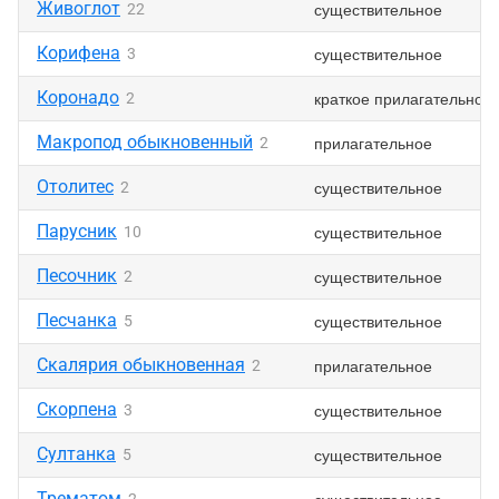
Живоглот
существительное
22
Корифена
существительное
3
Коронадо
краткое прилагательное
2
Макропод обыкновенный
прилагательное
2
Отолитес
существительное
2
Парусник
существительное
10
Песочник
существительное
2
Песчанка
существительное
5
Скалярия обыкновенная
прилагательное
2
Скорпена
существительное
3
Султанка
существительное
5
Трематом