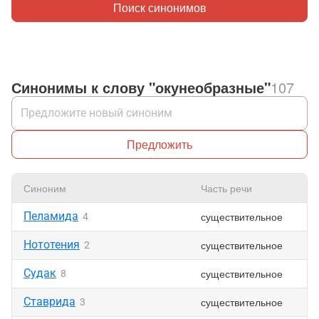
Поиск синонимов
Синонимы к слову "окунеобразные"
107
Предложить
Синоним
Часть речи
Пеламида
существительное
4
Нототения
существительное
2
Судак
существительное
8
Ставрида
существительное
3