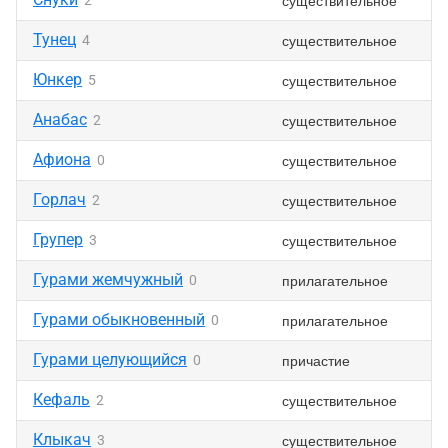
существительное
2
Тунец
существительное
4
Юнкер
существительное
5
Анабас
существительное
2
Афиона
существительное
0
Горлач
существительное
2
Групер
существительное
3
Гурами жемчужный
прилагательное
0
Гурами обыкновенный
прилагательное
0
Гурами целующийся
причастие
0
Кефаль
существительное
2
Клыкач
существительное
3