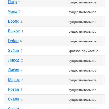
Пагр
существительное
2
Чопа
существительное
2
Боопс
существительное
2
Бычок
существительное
15
Губан
существительное
5
Зубан
краткое причастие
0
Ликод
существительное
2
Лихия
существительное
2
Мероу
существительное
2
Ротан
существительное
3
Скапа
существительное
2
Снуки