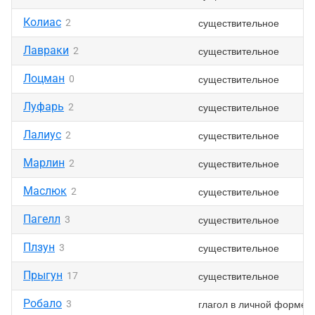
Колиас
существительное
2
Лавраки
существительное
2
Лоцман
существительное
0
Луфарь
существительное
2
Лалиус
существительное
2
Марлин
существительное
2
Маслюк
существительное
2
Пагелл
существительное
3
Плзун
существительное
3
Прыгун
существительное
17
Робало
глагол в личной форме
3