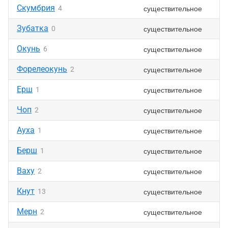
Скумбрия
существительное
4
Зубатка
существительное
0
Окунь
существительное
6
Форелеокунь
существительное
2
Ерш
существительное
1
Чоп
существительное
2
Ауха
существительное
1
Берш
существительное
1
Ваху
существительное
2
Кнут
существительное
13
Мерн
существительное
2