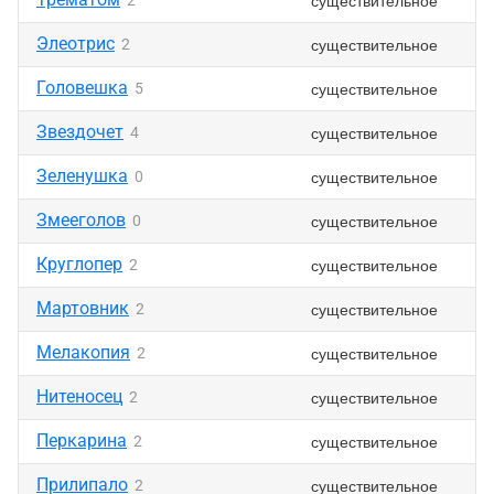
существительное
2
Элеотрис
существительное
2
Головешка
существительное
5
Звездочет
существительное
4
Зеленушка
существительное
0
Змееголов
существительное
0
Круглопер
существительное
2
Мартовник
существительное
2
Мелакопия
существительное
2
Нитеносец
существительное
2
Перкарина
существительное
2
Прилипало
существительное
2