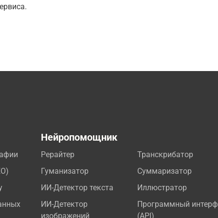
ервиса.
а
Нейропомощник
рафии
Рерайтер
Транскрибатор
EO)
Гуманизатор
Суммаризатор
у
ИИ-Детектор текста
Иллюстратор
анных
ИИ-Детектор
Программный интерф
изображений
(API)