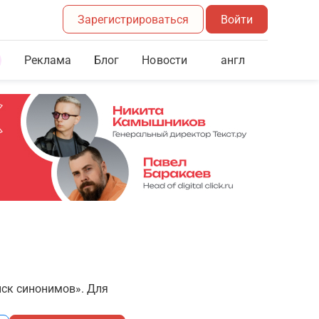
Зарегистрироваться
Войти
Реклама
Блог
англ
Новости
иск синонимов». Для