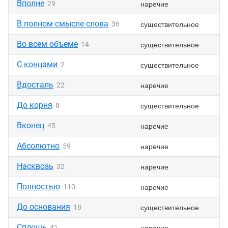
Вполне
наречие
29
В полном смысле слова
существительное
36
Во всем объеме
существительное
14
С концами
существительное
2
Вдосталь
наречие
22
До корня
существительное
8
Вконец
наречие
45
Абсолютно
наречие
59
Насквозь
наречие
32
Полностью
наречие
110
До основания
существительное
18
Сплошь
наречие
41