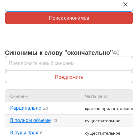
Поиск синонимов
Синонимы к слову "окончательно"
40
Предложить
Синоним
Часть речи
Кардинально
краткое прилагательное
28
В полном объеме
существительное
23
В пух и прах
существительное
6