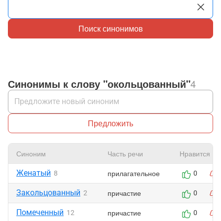
Поиск синонимов
Синонимы к слову "окольцованный"
4
Предложить
Синоним
Часть речи
Нравится
Женатый
прилагательное
8
0
Закольцованный
причастие
2
0
Помеченный
причастие
12
0