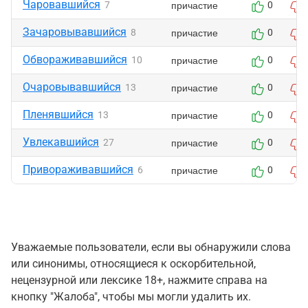
Чаровавшийся
причастие
7
0
Зачаровывавшийся
причастие
8
0
Обвораживавшийся
причастие
10
0
Очаровывавшийся
причастие
13
0
Пленявшийся
причастие
13
0
Увлекавшийся
причастие
27
0
Привораживавшийся
причастие
6
0
Уважаемые пользователи, если вы обнаружили слова
или синонимы, относящиеся к оскорбительной,
нецензурной или лексике 18+, нажмите справа на
кнопку "Жалоба", чтобы мы могли удалить их.