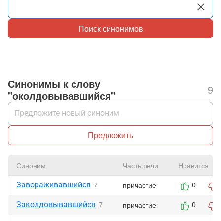
Поиск синонимов
Синонимы к слову
9
"околдовывавшийся"
Предложить
Синоним
Часть речи
Нравится
Завораживавшийся
причастие
7
0
Заколдовывавшийся
причастие
7
0