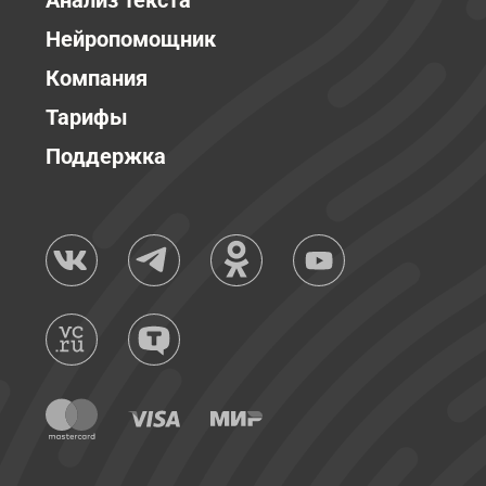
Анализ текста
Нейропомощник
Компания
Тарифы
Поддержка