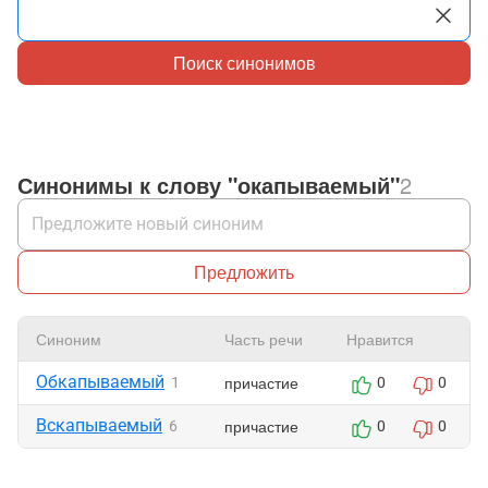
Поиск синонимов
Синонимы к слову "окапываемый"
2
Предложить
Синоним
Часть речи
Нравится
Обкапываемый
причастие
1
0
0
Вскапываемый
причастие
6
0
0