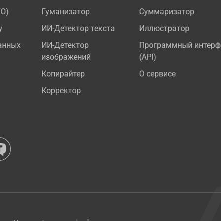
EO)
Гуманизатор
Суммаризатор
у
ИИ-Детектор текста
Иллюстратор
анных
ИИ-Детектор
Программный интерф
изображений
(API)
Копирайтер
О сервисе
Корректор