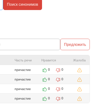
Поиск синонимов
Предложить
Часть речи
Нравится
Жалоба
причастие
0
0
причастие
0
0
причастие
0
0
причастие
0
0