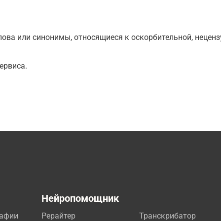
ова или синонимы, относящиеся к оскорбительной, нецензу
ервиса.
а
Нейропомощник
рафии
Рерайтер
Транскрибатор