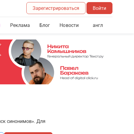
Зарегистрироваться
Войти
Реклама
Блог
англ
Новости
иск синонимов». Для