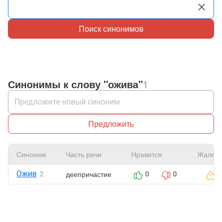
Поиск синонимов
Синонимы к слову "ожива"
1
Предложить
Синоним
Часть речи
Нравится
Жалоб
Ожив
деепричастие
2
0
0