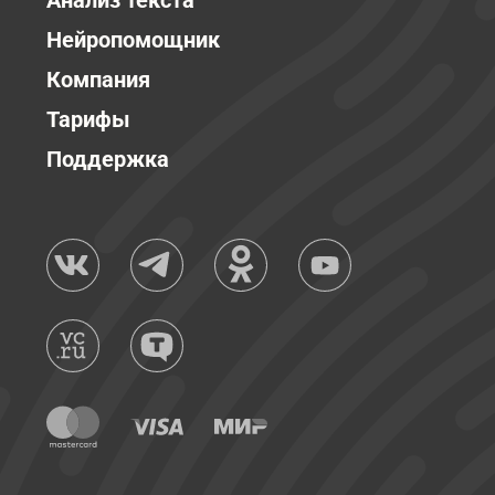
Анализ текста
Нейропомощник
Компания
Тарифы
Поддержка