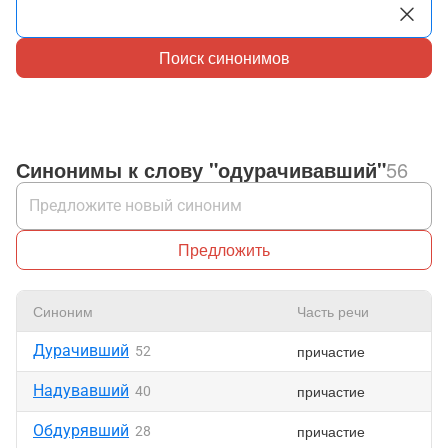
Поиск синонимов
Синонимы к слову "одурачивавший"
56
Предложить
Синоним
Часть речи
Дурачивший
причастие
52
Надувавший
причастие
40
Обдурявший
причастие
28