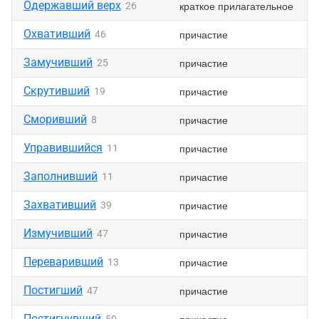
Одержавший верх
краткое прилагательное
26
Охвативший
причастие
46
Замучивший
причастие
25
Скрутивший
причастие
19
Сморивший
причастие
8
Управившийся
причастие
11
Заполнивший
причастие
11
Захвативший
причастие
39
Измучивший
причастие
47
Переваривший
причастие
13
Постигший
причастие
47
Постигнувший