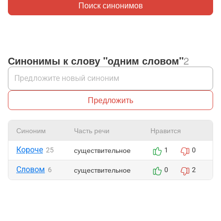
Поиск синонимов
Синонимы к слову "одним словом"
2
Предложить
Синоним
Часть речи
Нравится
Ж
Короче
существительное
25
1
0
Словом
существительное
6
0
2