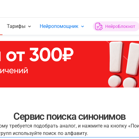
Тарифы
Нейропомощник
НейроБлокнот
Сервис поиска синонимов
рому требуется подобрать аналог, и нажмите на кнопку «По
рупп используйте поиск по алфавиту.