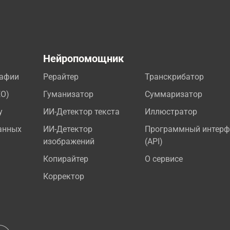
а
Нейропомощник
рафии
Рерайтер
Транскрибатор
EO)
Гуманизатор
Суммаризатор
у
ИИ-Детектор текста
Иллюстратор
анных
ИИ-Детектор
Программный интерф
изображений
(API)
Копирайтер
О сервисе
Корректор