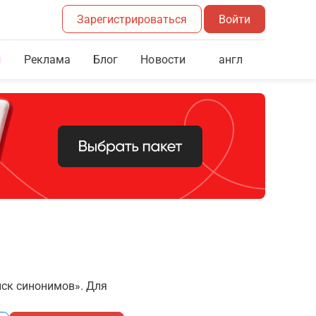
Зарегистрироваться
Войти
Реклама
Блог
англ
Новости
иск синонимов». Для