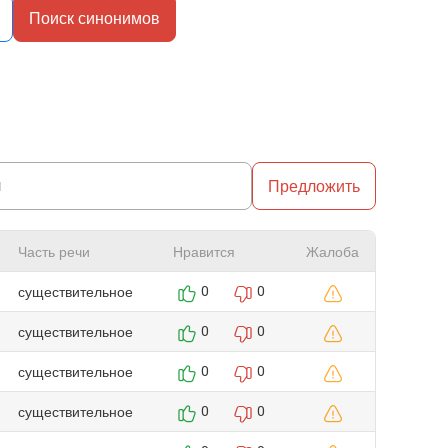
Поиск синонимов
Предложить
Часть речи
Нравится
Жалоба
существительное
0
0
существительное
0
0
существительное
0
0
существительное
0
0