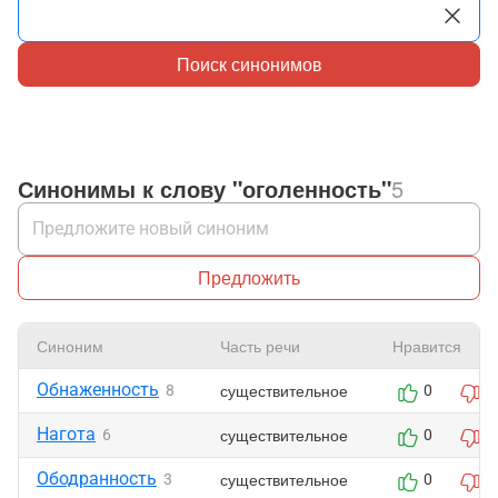
Поиск синонимов
Синонимы к слову "оголенность"
5
Предложить
Синоним
Часть речи
Нравится
Обнаженность
существительное
8
0
0
Нагота
существительное
6
0
0
Ободранность
существительное
3
0
0