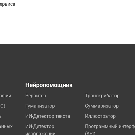
ервиса.
а
Нейропомощник
рафии
Рерайтер
Транскрибатор
EO)
Гуманизатор
Суммаризатор
у
ИИ-Детектор текста
Иллюстратор
анных
ИИ-Детектор
Программный интерф
изображений
(API)