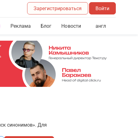
Зарегистрироваться
Войти
Реклама
Блог
англ
Новости
иск синонимов». Для