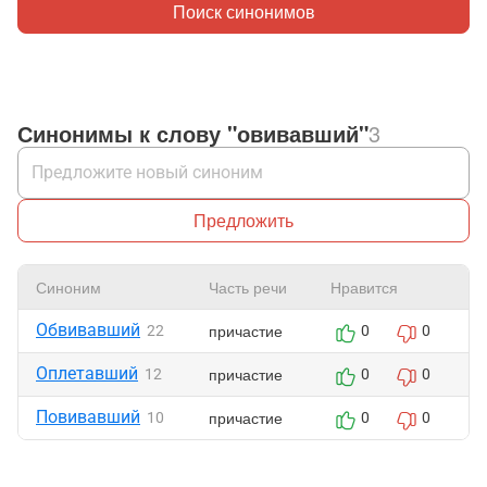
Поиск синонимов
Синонимы к слову "овивавший"
3
Предложить
Синоним
Часть речи
Нравится
Ж
Обвивавший
причастие
22
0
0
Оплетавший
причастие
12
0
0
Повивавший
причастие
10
0
0