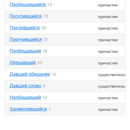
Пообещавшийся
причастие
10
Посулившийся
причастие
13
Поклявшийся
причастие
30
Поручившийся
причастие
21
Пообещавший
причастие
18
Обещавший
причастие
53
Давший обещание
существительно
10
Давший слово
существительно
9
Наобещавший
причастие
14
Заневолившийся
причастие
1