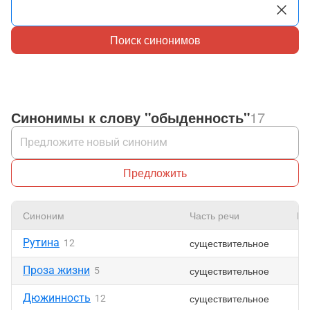
Поиск синонимов
Синонимы к слову "обыденность"
17
Предложить
Синоним
Часть речи
Нр
Рутина
существительное
12
Проза жизни
существительное
5
Дюжинность
существительное
12