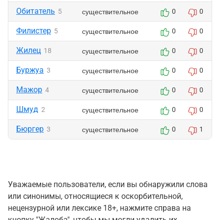
Обитатель
существительное
5
0
0
Филистер
существительное
5
0
0
Жилец
существительное
18
0
0
Буржуа
существительное
3
0
0
Мажор
существительное
4
0
0
Шмуд
существительное
2
0
0
Бюргер
существительное
3
0
1
Уважаемые пользователи, если вы обнаружили слова
или синонимы, относящиеся к оскорбительной,
нецензурной или лексике 18+, нажмите справа на
кнопку "Жалоба", чтобы мы могли удалить их.