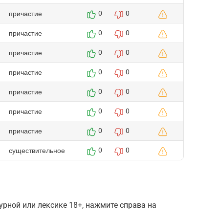
причастие
0
0
причастие
0
0
причастие
0
0
причастие
0
0
причастие
0
0
причастие
0
0
причастие
0
0
существительное
0
0
рной или лексике 18+, нажмите справа на