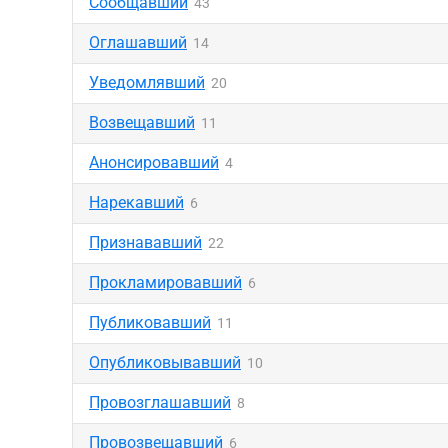
Сообщавший
43
Оглашавший
14
Уведомлявший
20
Возвещавший
11
Анонсировавший
4
Нарекавший
6
Признававший
22
Прокламировавший
6
Публиковавший
11
Опубликовывавший
10
Провозглашавший
8
Провозвещавший
6