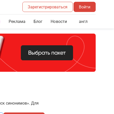
Зарегистрироваться
Войти
Реклама
Блог
англ
Новости
иск синонимов». Для