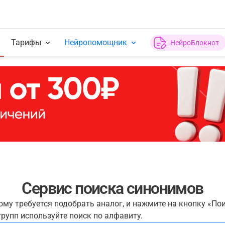
Тарифы
Нейропомощник
НейроБлокнот
Сервис поиска синонимов
рому требуется подобрать аналог, и нажмите на кнопку «По
рупп используйте поиск по алфавиту.