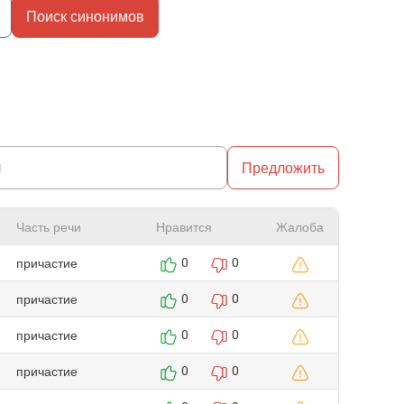
Поиск синонимов
Предложить
Часть речи
Нравится
Жалоба
причастие
0
0
причастие
0
0
причастие
0
0
причастие
0
0