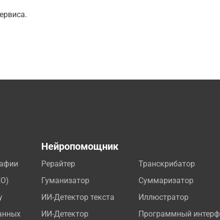
ервиса.
а
Нейропомощник
рафии
Рерайтер
Транскрибатор
EO)
Гуманизатор
Суммаризатор
у
ИИ-Детектор текста
Иллюстратор
анных
ИИ-Детектор
Программный интерф