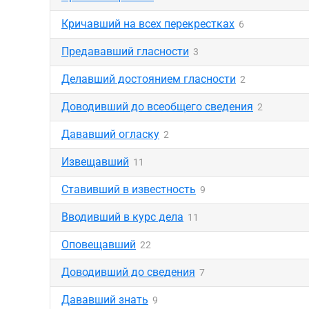
Кричавший на всех перекрестках
6
Предававший гласности
3
Делавший достоянием гласности
2
Доводивший до всеобщего сведения
2
Дававший огласку
2
Извещавший
11
Ставивший в известность
9
Вводивший в курс дела
11
Оповещавший
22
Доводивший до сведения
7
Дававший знать
9