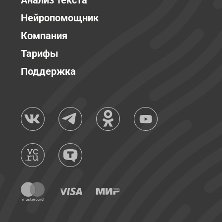
Анализ текста
Нейропомощник
Компания
Тарифы
Поддержка