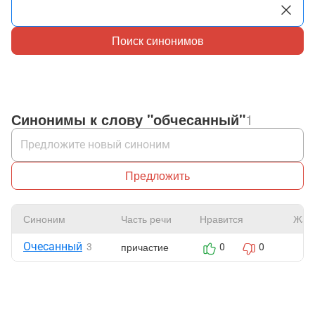
Поиск синонимов
Синонимы к слову "обчесанный"
1
Предложить
Синоним
Часть речи
Нравится
Жал
Очесанный
причастие
3
0
0