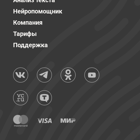
Анализ текста
Нейропомощник
Компания
Тарифы
Поддержка