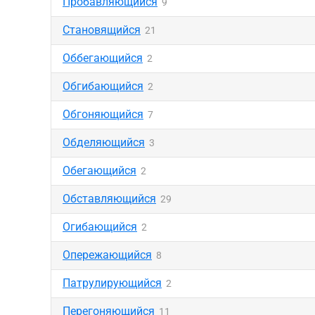
Пробавляющийся
9
Становящийся
21
Оббегающийся
2
Обгибающийся
2
Обгоняющийся
7
Обделяющийся
3
Обегающийся
2
Обставляющийся
29
Огибающийся
2
Опережающийся
8
Патрулирующийся
2
Перегоняющийся
11