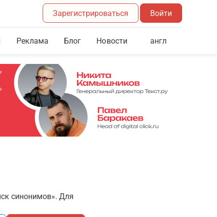
Зарегистрироваться
Войти
Реклама
Блог
англ
Новости
иск синонимов». Для