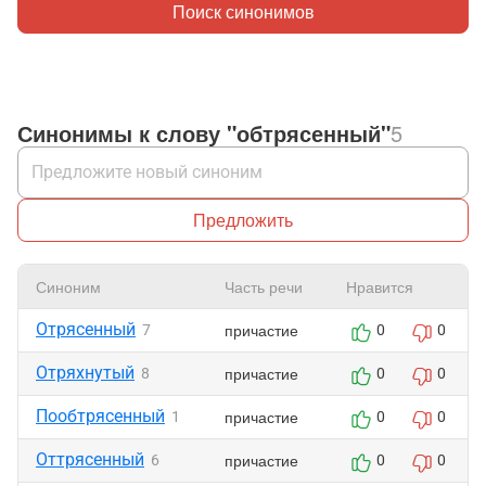
Поиск синонимов
Синонимы к слову "обтрясенный"
5
Предложить
Синоним
Часть речи
Нравится
Отрясенный
причастие
7
0
0
Отряхнутый
причастие
8
0
0
Пообтрясенный
причастие
1
0
0
Оттрясенный
причастие
6
0
0