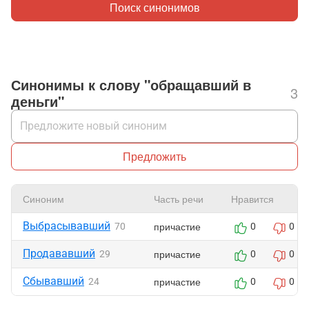
Поиск синонимов
Синонимы к слову "обращавший в
3
деньги"
Предложить
Синоним
Часть речи
Нравится
Выбрасывавший
причастие
70
0
0
Продававший
причастие
29
0
0
Сбывавший
причастие
24
0
0