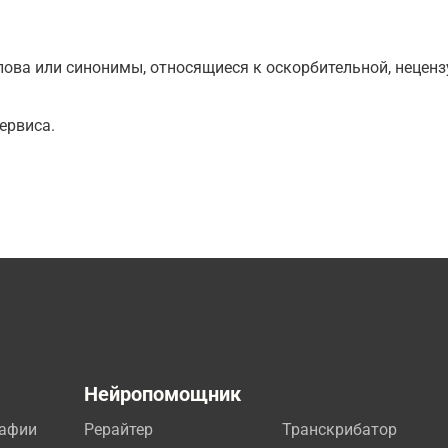
ова или синонимы, относящиеся к оскорбительной, нецензу
ервиса.
а
Нейропомощник
рафии
Рерайтер
Транскрибатор