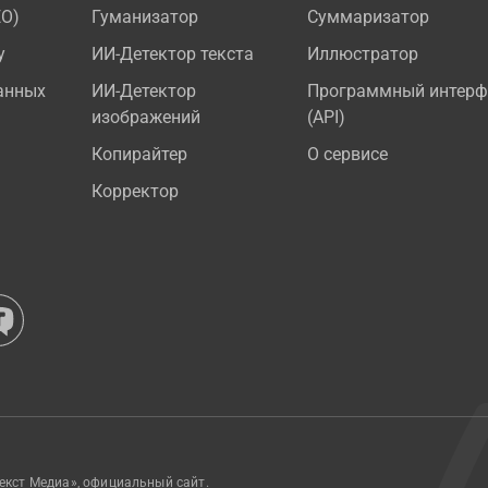
EO)
Гуманизатор
Суммаризатор
у
ИИ-Детектор текста
Иллюстратор
анных
ИИ-Детектор
Программный интерф
изображений
(API)
Копирайтер
О сервисе
Корректор
екст Медиа», официальный сайт.