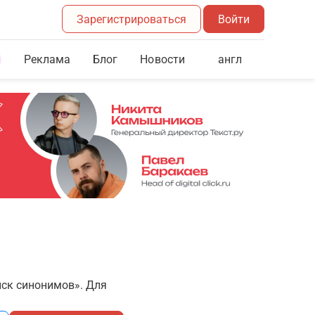
Зарегистрироваться
Войти
Реклама
Блог
англ
Новости
иск синонимов». Для