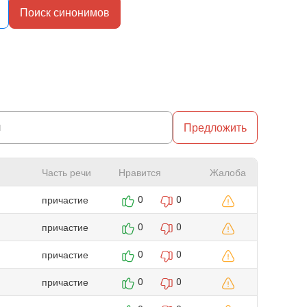
Поиск синонимов
Предложить
Часть речи
Нравится
Жалоба
причастие
0
0
причастие
0
0
причастие
0
0
причастие
0
0