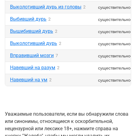
Выколотивший дурь из головы
существительное
2
Выбивший дурь
существительное
2
Вышибивший дурь
существительное
2
Выколотивший дурь
существительное
2
Вправивший мозги
существительное
7
Навевший на разум
существительное
2
Навевший на ум
существительное
2
Уважаемые пользователи, если вы обнаружили слова
или синонимы, относящиеся к оскорбительной,
нецензурной или лексике 18+, нажмите справа на
кнопку "Жалоба", чтобы мы могли удалить их.