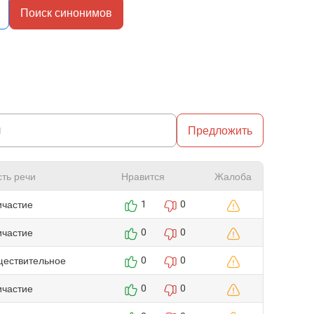
Поиск синонимов
Предложить
сть речи
Нравится
Жалоба
ичастие
1
0
ичастие
0
0
ществительное
0
0
ичастие
0
0