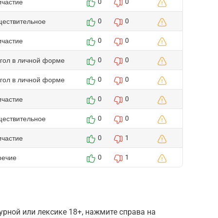
ичастие
0
0
ществительное
0
0
ичастие
0
0
агол в личной форме
0
0
агол в личной форме
0
0
ичастие
0
0
ществительное
0
0
ичастие
0
1
речие
0
1
рной или лексике 18+, нажмите справа на