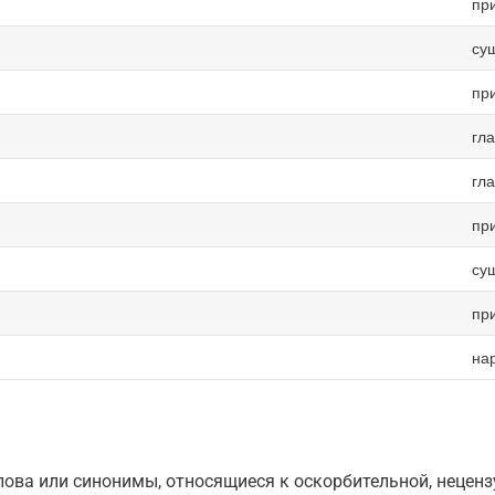
пр
су
пр
гл
гл
пр
су
пр
на
ова или синонимы, относящиеся к оскорбительной, нецензу