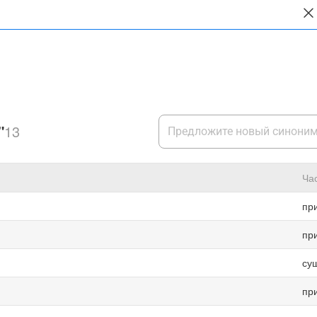
"
13
Ча
пр
пр
су
пр