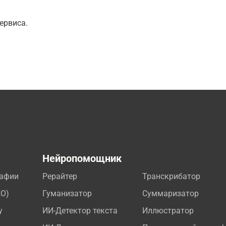
ервиса.
а
Нейропомощник
рафии
Рерайтер
Транскрибатор
EO)
Гуманизатор
Суммаризатор
у
ИИ-Детектор текста
Иллюстратор