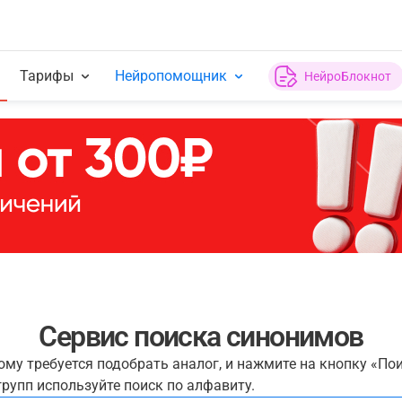
Тарифы
Нейропомощник
НейроБлокнот
Сервис поиска синонимов
рому требуется подобрать аналог, и нажмите на кнопку «По
рупп используйте поиск по алфавиту.