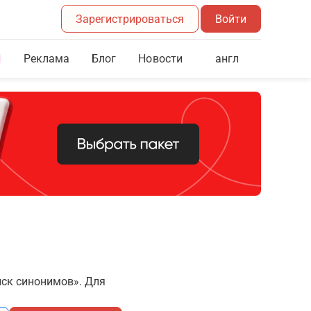
Зарегистрироваться
Войти
Реклама
Блог
англ
Новости
иск синонимов». Для