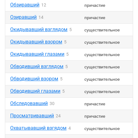
Обзиравший
причастие
12
Озиравший
причастие
14
Окидывавший взглядом
существительное
5
Окидывавший взором
существительное
5
Окидывавший глазами
существительное
5
Обводивший взглядом
существительное
5
Обводивший взором
существительное
5
Обводивший глазами
существительное
5
Обследовавший
причастие
30
Просматривавший
причастие
24
Охватывавший взгядом
существительное
4