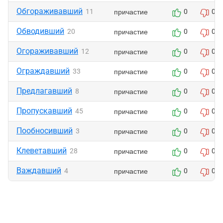
Обгораживавший
причастие
11
0
0
Обводивший
причастие
20
0
0
Огораживавший
причастие
12
0
0
Ограждавший
причастие
33
0
0
Предлагавший
причастие
8
0
0
Пропускавший
причастие
45
0
0
Пообносивший
причастие
3
0
0
Клеветавший
причастие
28
0
0
Важдавший
причастие
4
0
0