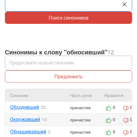
Поиск синонимов
Синонимы к слову "обносивший"
12
Предложить
Синоним
Часть речи
Нравится
Обходивший
причастие
32
0
0
Окружавший
причастие
14
0
0
Обнашивавший
причастие
2
0
0