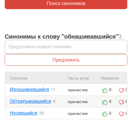
Поиск синонимов
Синонимы к слову "обнашивавшийся"
3
Предложить
Синоним
Часть речи
Нравится
Изнашивавшийся
причастие
11
0
0
Обтрепывавшийся
причастие
8
0
0
Носившийся
причастие
30
0
0